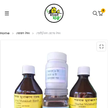
0
Home
নেচারাল ঔষধ
শ্বেতী/ধবল রোগের ঔষধ