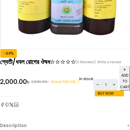
-23%
শ্বেতী/ধবল রোগের ঔষধ
(0 Reviews)
Write a review
ADD
In stock
2,000.00
৳
TO
(Save
590.00
৳
)
2,590.00
৳
CART
BUY NOW
Description