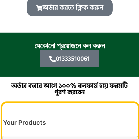
অর্ডার করতে ক্লিক করুন
যেকোনো প্রয়োজনে কল করুন
01333510061
অর্ডার করার আগে ১০০% কনফার্ম হয়ে ফরমটি
পূরণ করবেন
Your Products