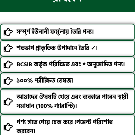
সম্পূর্ণ ইউনানী ফর্মুলায় তৈরি পন্য।
শতভাগ প্রাকৃতিক উপাদানে তৈরি ✓।
BCSIR কর্তৃক পরিক্ষিত এবং * অনুমোদিত পন্য।
১০০% পরীক্ষিত ভেষজ।
আমাদের ঔষধটি খেয়ে এবং ব্যবহারে পাবেন স্থায়ী
সমাধান (100% গ্যারান্টি)।
পণ্য হাতে পেয়ে চেক করে পেমেন্ট পরিশোধ
করবেন।