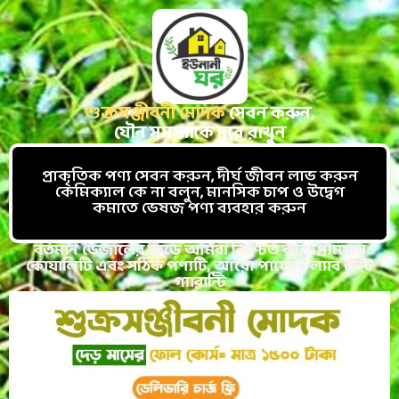
শুক্রসঞ্জীবনী মোদক
সেবন করুন,
যৌন সমস্যাকে দূরে রাখুন
প্রাকৃতিক পণ্য সেবন করুন, দীর্ঘ জীবন লাভ করুন
কেমিক্যাল কে না বলুন, মানসিক চাপ ও উদ্বেগ
কমাতে ভেষজ পণ্য ব্যবহার করুন
বর্তমান ভেজালের ভিড়ে আমরা নিশ্চিত করি প্রিমিয়াম
কোয়ালিটি এবং সঠিক পণ্যটি, আরো পাচ্ছেন ল্যাব টেস্ট
গ্যারান্টি