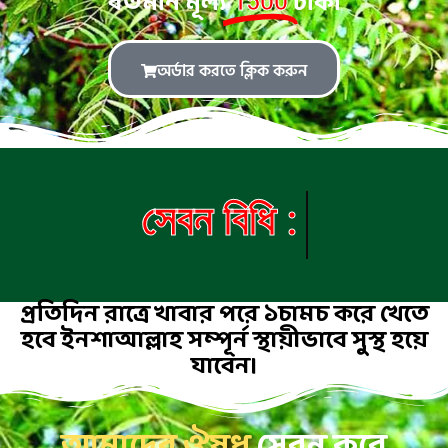
বর্তমান মূল্য
টাকা
1500
অর্ডার করতে ক্লিক করুন
সেবন বিধি :
প্রতিদিন রাত্রে খাবার পরে ১চামচ করে খেতে
হবে ইনশাআল্লাহ সম্পূর্ন স্থায়ীভাবে সুস্থ হয়ে
যাবেন।
আমাদের ঔষধ
সেবন করে