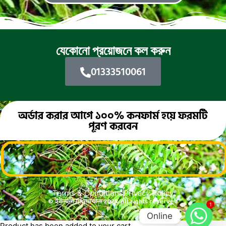
যেকোনো প্রয়োজনে কল করুন
01333510061
অর্ডার করার আগে ১০০% কনফার্ম হয়ে ফরমটি
পূরণ করবেন
Terms & Conditions
Privacy Policy
© ইউনানী দাওয়াখানা 2025. All rights reserved
1
Online
Product has been added to your cart