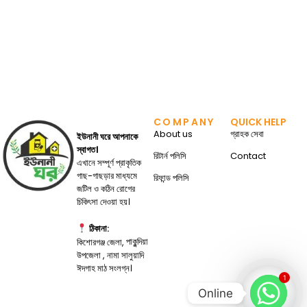
COMPANY
QUICK HELP
About us
গ্রাহক সেবা
ইউনানী ঘরে আপনাকে
স্বাগত।
রিটার্ন পলিসি
Contact
এখানে সম্পূর্ণ প্রাকৃতিক
গাছ-গাছড়ার মাধ্যমে
রিফান্ড পলিসি
জটিল ও কঠিন রোগের
চিকিৎসা দেওয়া হয়।
ঠিকানা:
পাকুন্দিয়া
কিশোরগঞ্জ জেলা,
উপজেলা , নামা সালুয়াদি
ঈদগাহ মাঠ সংলগ্ন।
1
Online