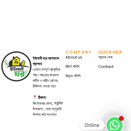
COMPANY
QUICK HELP
About us
গ্রাহক সেবা
ইউনানী ঘরে আপনাকে
স্বাগত।
রিটার্ন পলিসি
Contact
এখানে সম্পূর্ণ প্রাকৃতিক
গাছ-গাছড়ার মাধ্যমে
রিফান্ড পলিসি
জটিল ও কঠিন রোগের
চিকিৎসা দেওয়া হয়।
ঠিকানা:
পাকুন্দিয়া
কিশোরগঞ্জ জেলা,
উপজেলা , নামা সালুয়াদি
ঈদগাহ মাঠ সংলগ্ন।
1
Online